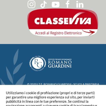
© 2020 I.T.E. ROMANO GUARDINI - SCUOLA PARITARIA
Via Madonna del Terraglio, 18 - 37129 Verona
Utilizziamo i cookie di profilazione (propri e di terze parti)
Telefono +39 045 912666 - Email:
info@istitutoguardini.it
per garantire una migliore esperienza sul sito, per inviarti
Privacy Policy
-
Cookies Policy
-
Whistleblowing
pubblicità in linea con le tue preferenze. Se continui la
navigazione acconsenti a ricevere cookie di tracciamento e