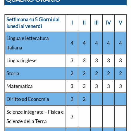
Settimana su 5 Giorni dal
I
II
III
IV
V
lunedì al venerdì
Lingua e letteratura
4
4
4
4
4
italiana
Lingua inglese
3
3
3
3
3
Storia
2
2
2
2
2
Matematica
3
3
3
3
3
Diritto ed Economia
2
2
Scienze integrate – Fisica e
3
Scienze della Terra