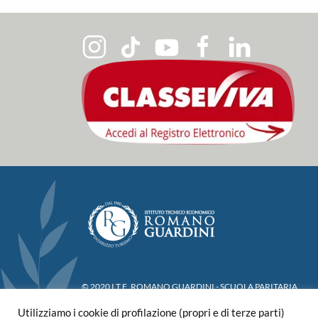
© 2020 I.T.E. ROMANO GUARDINI - SCUOLA PARITARIA
Via Madonna del Terraglio, 18 - 37129 Verona
Utilizziamo i cookie di profilazione (propri e di terze parti)
Telefono +39 045 912666 - Email:
info@istitutoguardini.it